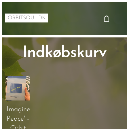
ORBITSOUL.DK
Indkøbskurv
'Imagine
Peace' -
Orbit