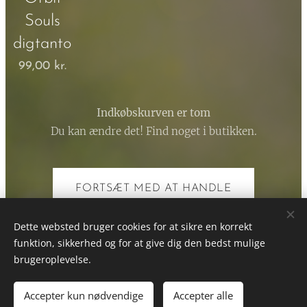
Souls
digtantologi
99,00
kr.
Indkøbskurven er tom
Du kan ændre det! Find noget i butikken.
FORTSÆT MED AT HANDLE
Dette websted bruger cookies for at sikre en korrekt
funktion, sikkerhed og for at give dig den bedst mulige
brugeroplevelse.
Orbit Soul - Æblets Kvarter 54b - 2990 Nivå - email
boheme@orbitsoul.dk
Accepter kun nødvendige
Accepter alle
Cookies